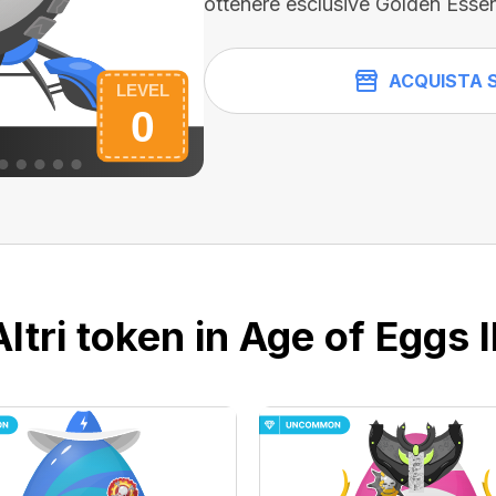
ottenere esclusive Golden Esse
ACQUISTA 
Altri token in Age of Eggs II