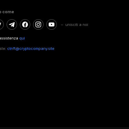
o come
– unisciti a noi
'assistenza
qui
este:
ctnft@cryptocompany.site