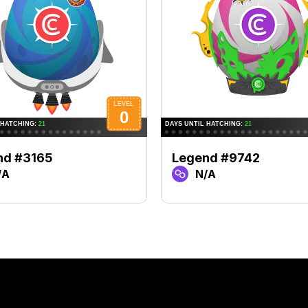
nd #3165
Legend #9742
/A
N/A