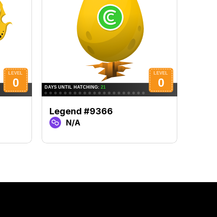
Legend #9366
Lege
N/A
N