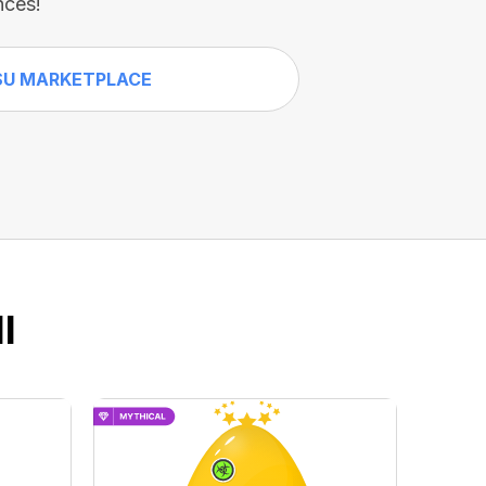
nces!
SU MARKETPLACE
I