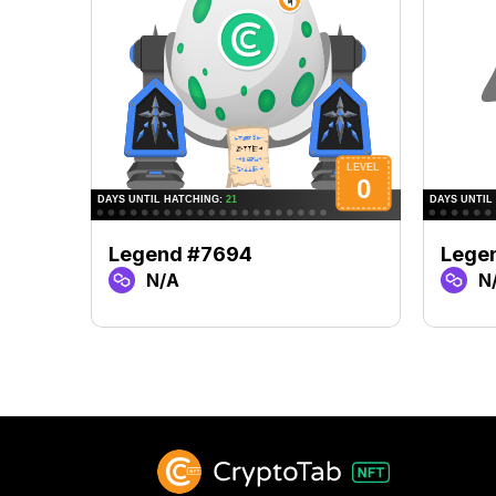
Legend #7694
Lege
N/A
N