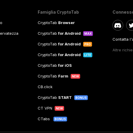
Famiglia CryptoTab
Conness
so
CryptoTab
Browser
iservatezza
CryptoTab
for Android
MAX
Contatta l
CryptoTab
for Android
PRO
Altre richi
CryptoTab
for Android
LITE
CryptoTab
for iOS
CryptoTab
Farm
NEW
CB.click
CryptoTab
START
BONUS
CT VPN
NEW
CTabs
BONUS