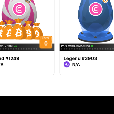
nd #1249
Legend #3903
/A
N/A