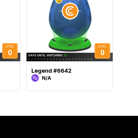
Legend #6642
Lege
N/A
N