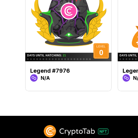
Legend #7976
Lege
N/A
N