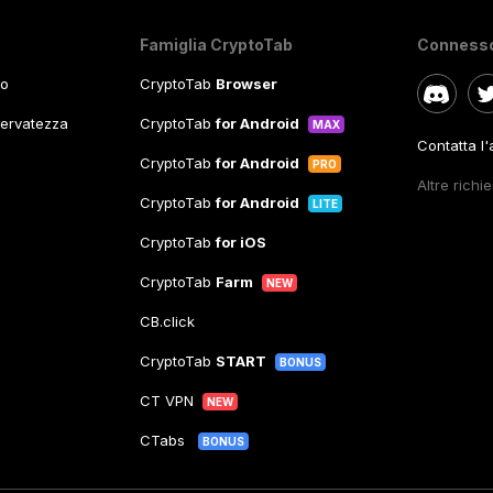
Famiglia CryptoTab
Conness
so
CryptoTab
Browser
iservatezza
CryptoTab
for Android
MAX
Contatta l
CryptoTab
for Android
PRO
Altre richi
CryptoTab
for Android
LITE
CryptoTab
for iOS
CryptoTab
Farm
NEW
CB.click
CryptoTab
START
BONUS
CT VPN
NEW
CTabs
BONUS