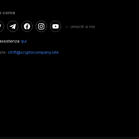
o come
– unisciti a noi
'assistenza
qui
este:
ctnft@cryptocompany.site