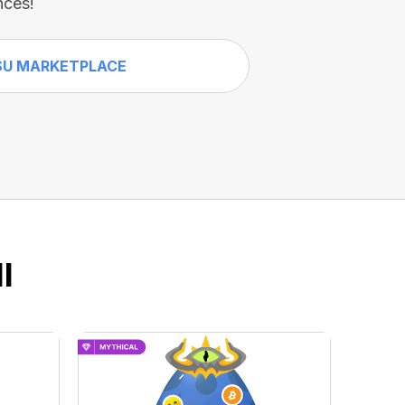
nces!
SU MARKETPLACE
I