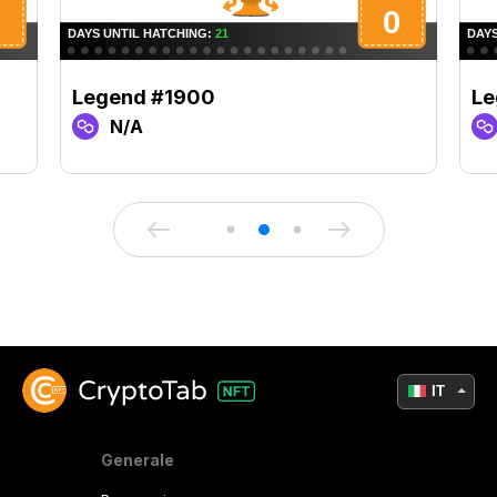
Legend #1900
Le
N/A
IT
Generale