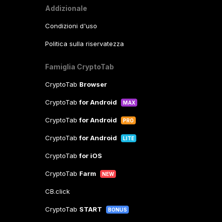
Addizionale
Condizioni d'uso
Politica sulla riservatezza
Famiglia CryptoTab
CryptoTab
Browser
CryptoTab
for Android
MAX
CryptoTab
for Android
PRO
CryptoTab
for Android
LITE
CryptoTab
for iOS
CryptoTab
Farm
NEW
CB.click
CryptoTab
START
BONUS