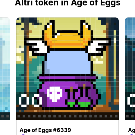
Altri token in Age of Eggs
Age of Eggs #6339
Ag