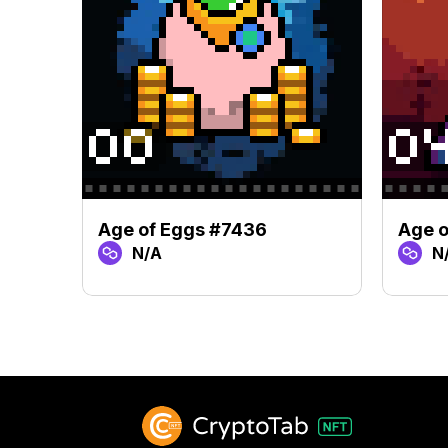
Age of Eggs #7436
Age o
N/A
N