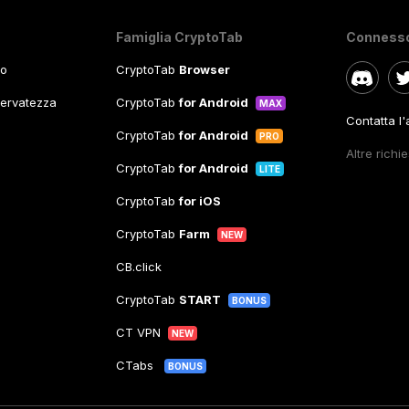
Famiglia CryptoTab
Conness
so
CryptoTab
Browser
iservatezza
CryptoTab
for Android
MAX
Contatta l
CryptoTab
for Android
PRO
Altre richi
CryptoTab
for Android
LITE
CryptoTab
for iOS
CryptoTab
Farm
NEW
CB.click
CryptoTab
START
BONUS
CT VPN
NEW
CTabs
BONUS