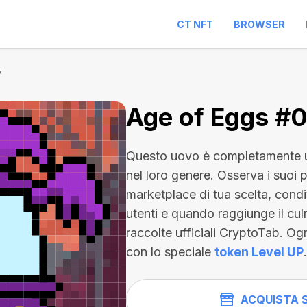
CT NFT
BROWSER
7
Age of Eggs #
Questo uovo è completamente u
nel loro genere. Osserva i suoi 
marketplace di tua scelta, condiv
utenti e quando raggiunge il cul
raccolte ufficiali CryptoTab. O
con lo speciale
token Level UP
.
ACQUISTA 