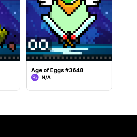
Age of Eggs #3648
Age 
N/A
N