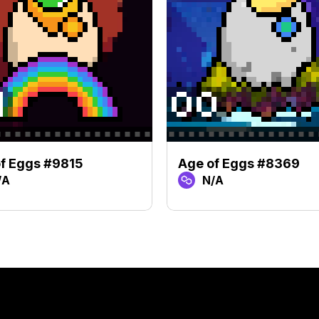
f Eggs #9815
Age of Eggs #8369
/A
N/A