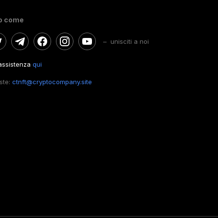
o come
– unisciti a noi
'assistenza
qui
este:
ctnft@cryptocompany.site