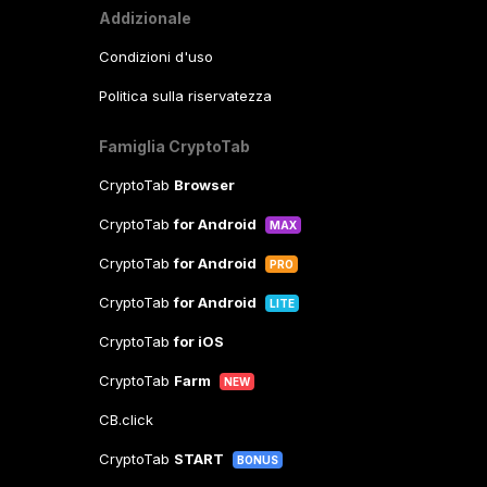
Addizionale
Condizioni d'uso
Politica sulla riservatezza
Famiglia CryptoTab
CryptoTab
Browser
CryptoTab
for Android
MAX
CryptoTab
for Android
PRO
CryptoTab
for Android
LITE
CryptoTab
for iOS
CryptoTab
Farm
NEW
CB.click
CryptoTab
START
BONUS