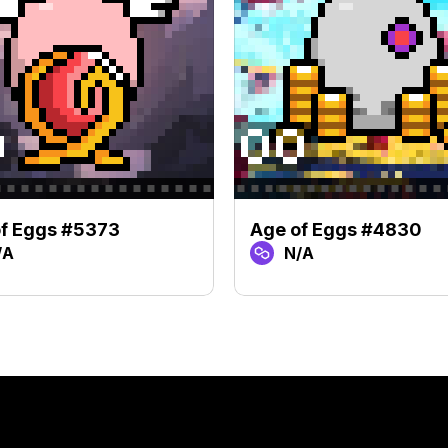
f Eggs #5373
Age of Eggs #4830
/A
N/A