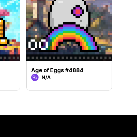
Age of Eggs #4884
Age 
N/A
N