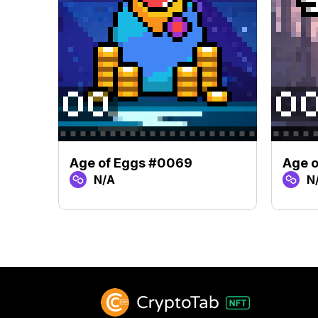
Age of Eggs #0069
Age o
N/A
N