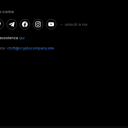
o come
– unisciti a noi
'assistenza
qui
este:
ctnft@cryptocompany.site