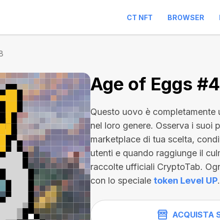
CT NFT
BROWSER
8
Age of Eggs #
Questo uovo è completamente u
nel loro genere. Osserva i suoi 
marketplace di tua scelta, condiv
utenti e quando raggiunge il cul
raccolte ufficiali CryptoTab. O
con lo speciale
token Level UP
.
ACQUISTA 