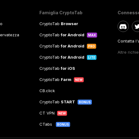
Famiglia CryptoTab
Conness
so
CryptoTab
Browser
iservatezza
CryptoTab
for Android
MAX
Contatta l
CryptoTab
for Android
PRO
Altre richi
CryptoTab
for Android
LITE
CryptoTab
for iOS
CryptoTab
Farm
NEW
CB.click
CryptoTab
START
BONUS
CT VPN
NEW
CTabs
BONUS