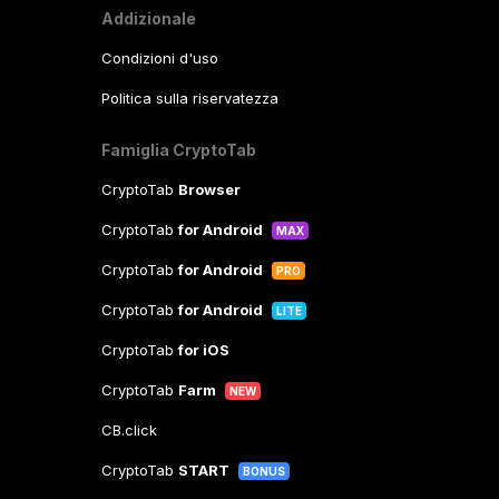
Addizionale
Condizioni d'uso
Politica sulla riservatezza
Famiglia CryptoTab
CryptoTab
Browser
CryptoTab
for Android
MAX
CryptoTab
for Android
PRO
CryptoTab
for Android
LITE
CryptoTab
for iOS
CryptoTab
Farm
NEW
CB.click
CryptoTab
START
BONUS