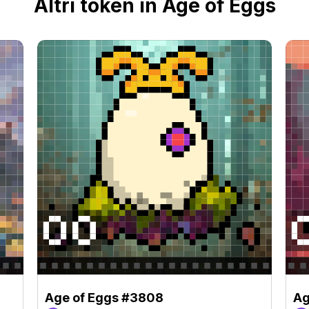
Altri token in Age of Eggs
Age of Eggs #3808
Ag