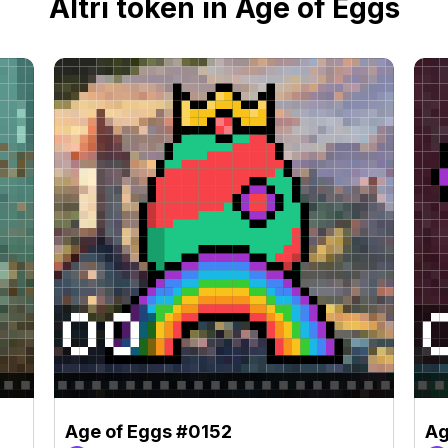
Altri token in Age of Eggs
Age of Eggs #0152
Ag