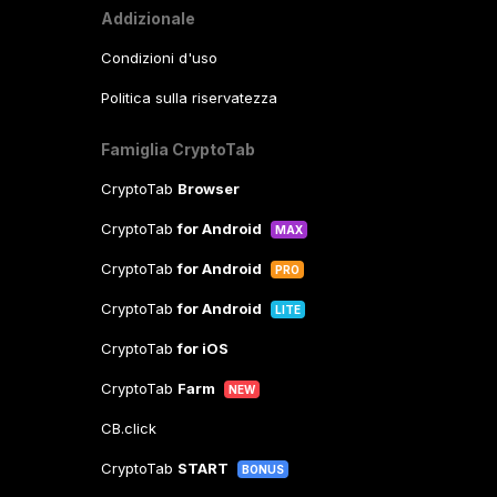
Addizionale
Condizioni d'uso
Politica sulla riservatezza
Famiglia CryptoTab
CryptoTab
Browser
CryptoTab
for Android
MAX
CryptoTab
for Android
PRO
CryptoTab
for Android
LITE
CryptoTab
for iOS
CryptoTab
Farm
NEW
CB.click
CryptoTab
START
BONUS