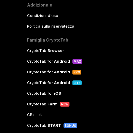
Addizionale
Condizioni d'uso
Politica sulla riservatezza
Famiglia CryptoTab
CryptoTab
Browser
CryptoTab
for Android
MAX
CryptoTab
for Android
PRO
CryptoTab
for Android
LITE
CryptoTab
for iOS
CryptoTab
Farm
NEW
CB.click
CryptoTab
START
BONUS