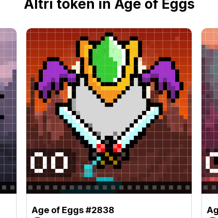
Altri token in Age of Eggs
Age of Eggs #2838
Ag