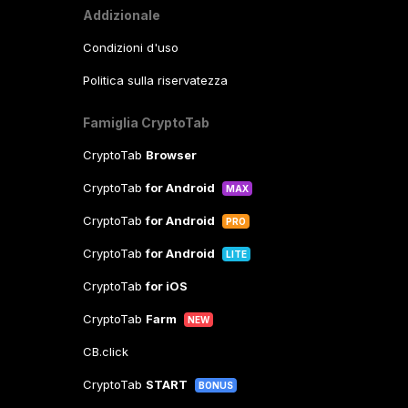
Addizionale
Condizioni d'uso
Politica sulla riservatezza
Famiglia CryptoTab
CryptoTab
Browser
CryptoTab
for Android
MAX
CryptoTab
for Android
PRO
CryptoTab
for Android
LITE
CryptoTab
for iOS
CryptoTab
Farm
NEW
CB.click
CryptoTab
START
BONUS