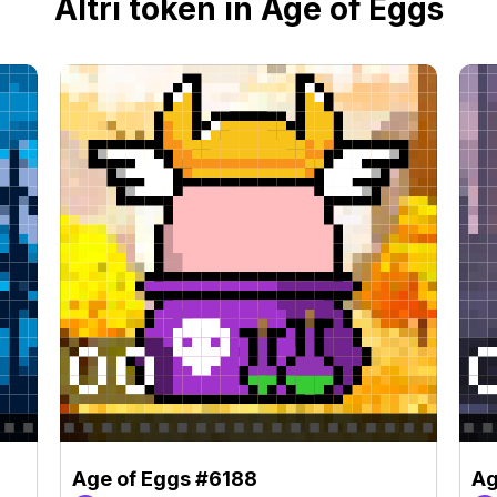
Altri token in Age of Eggs
Age of Eggs #6188
Ag