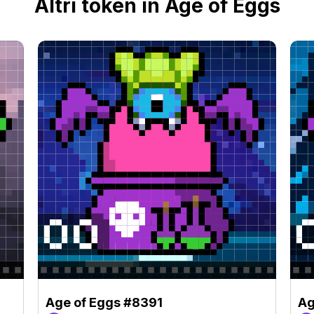
Altri token in Age of Eggs
Age of Eggs #8391
Ag