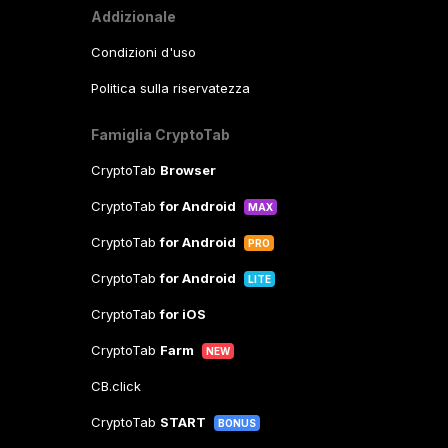
Addizionale
Condizioni d'uso
Politica sulla riservatezza
Famiglia CryptoTab
CryptoTab
Browser
CryptoTab
for Android
MAX
CryptoTab
for Android
PRO
CryptoTab
for Android
LITE
CryptoTab
for iOS
CryptoTab
Farm
NEW
CB.click
CryptoTab
START
BONUS