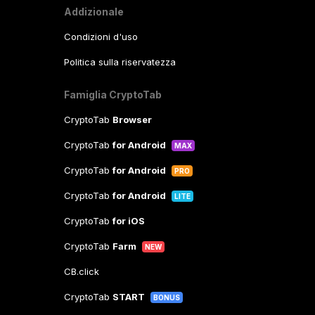
Addizionale
Condizioni d'uso
Politica sulla riservatezza
Famiglia CryptoTab
CryptoTab
Browser
CryptoTab
for Android
MAX
CryptoTab
for Android
PRO
CryptoTab
for Android
LITE
CryptoTab
for iOS
CryptoTab
Farm
NEW
CB.click
CryptoTab
START
BONUS