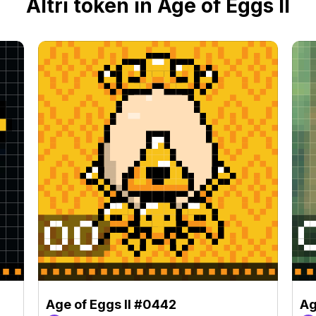
Altri token in Age of Eggs II
Age of Eggs II #0442
Ag