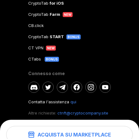
CryptoTab
for iOS
CryptoTab
Farm
NEW
CB.click
CryptoTab
START
BONUS
CT VPN
NEW
CTabs
BONUS
Connesso come
Contatta l'assistenza
qui
Altre richieste:
ctnft@cryptocompany.site
ACQUISTA SU MARKETPLACE