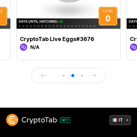
CryptoTab Live Eggs#3676
Cr
N/A
IT