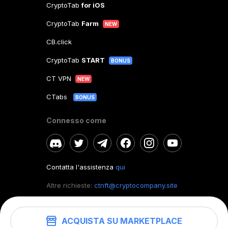
CryptoTab
for iOS
CryptoTab
Farm
NEW
CB.click
CryptoTab
START
BONUS
CT VPN
NEW
CTabs
BONUS
Connesso come
Contatta l'assistenza
qui
Altre richieste:
ctnft@cryptocompany.site
ACQUISTA SU MARKETPLACE