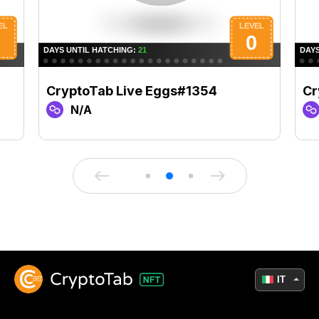
CryptoTab Live Eggs#1354
Cr
N/A
IT