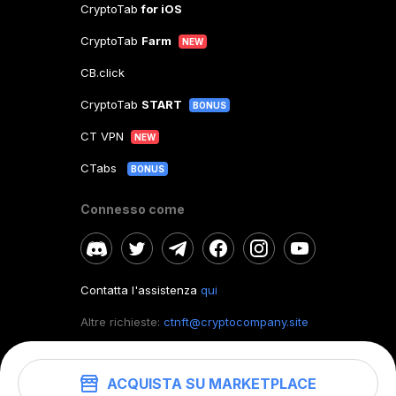
CryptoTab
for iOS
CryptoTab
Farm
NEW
CB.click
CryptoTab
START
BONUS
CT VPN
NEW
CTabs
BONUS
Connesso come
Contatta l'assistenza
qui
Altre richieste:
ctnft@cryptocompany.site
ACQUISTA SU MARKETPLACE