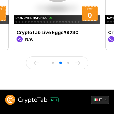
CryptoTab Live Eggs#9230
Cr
N/A
IT