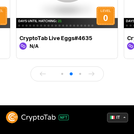
CryptoTab Live Eggs#4635
Cr
N/A
IT