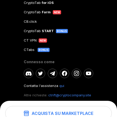
CryptoTab
for iOS
CryptoTab
Farm
NEW
CB.click
CryptoTab
START
BONUS
CT VPN
NEW
CTabs
BONUS
Connesso come
Contatta l'assistenza
qui
Altre richieste:
ctnft@cryptocompany.site
ACQUISTA SU MARKETPLACE