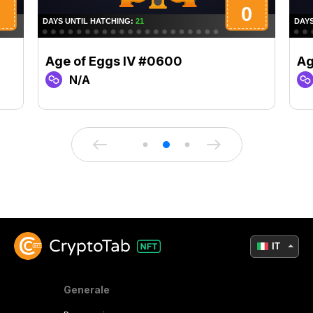
Age of Eggs IV #0600
Ag
N/A
IT
Generale