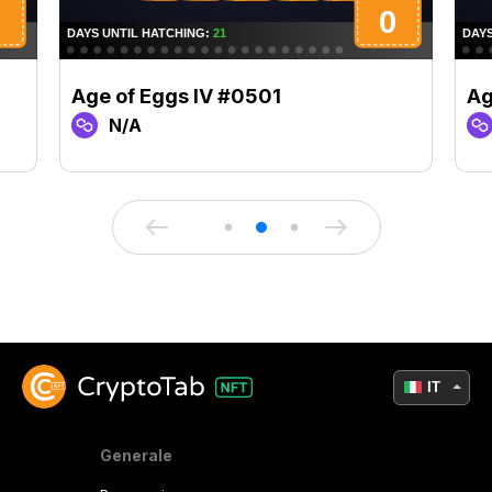
Age of Eggs IV #0501
Ag
N/A
IT
Generale