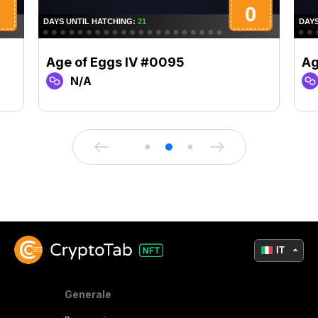
Age of Eggs IV #0095
Ag
N/A
IT
Generale