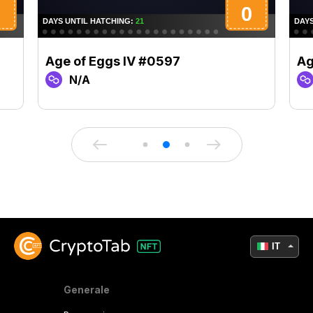
Age of Eggs IV #0597
Ag
N/A
IT
Generale