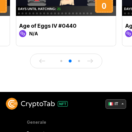
Age of Eggs IV #0440
Ag
N/A
IT
Generale