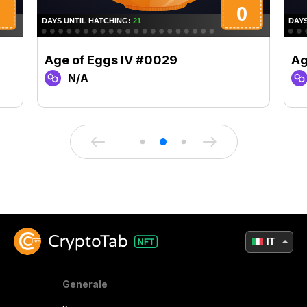
Age of Eggs IV #0029
Ag
N/A
IT
Generale