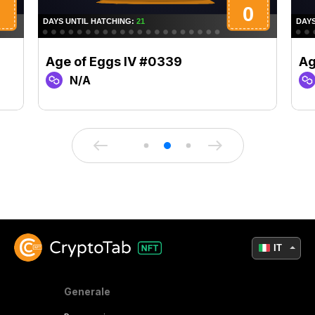
Age of Eggs IV #0339
Ag
N/A
IT
Generale