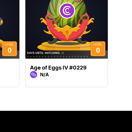
Age of Eggs IV #0229
Age 
N/A
N