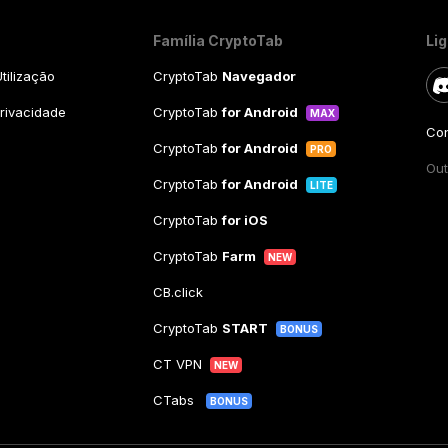
Família CryptoTab
Li
tilização
CryptoTab
Navegador
Privacidade
CryptoTab
for Android
MAX
Con
CryptoTab
for Android
PRO
Out
CryptoTab
for Android
LITE
CryptoTab
for iOS
CryptoTab
Farm
NEW
CB.click
CryptoTab
START
BONUS
CT VPN
NEW
CTabs
BONUS