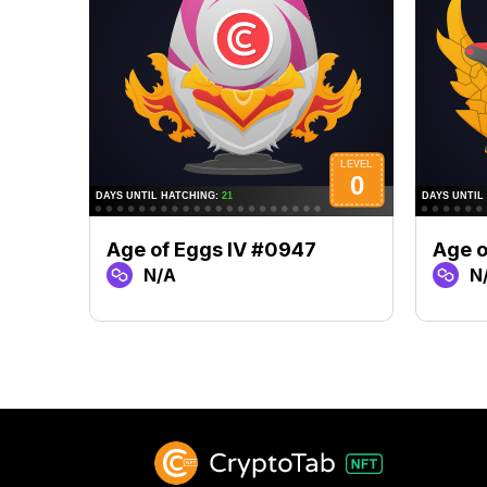
Age of Eggs IV #0947
Age o
N/A
N