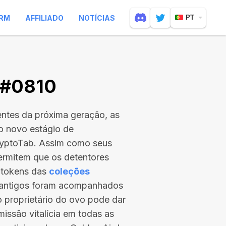
RM
AFFILIADO
NOTÍCIAS
PT
 #0810
entes da próxima geração, as
 o novo estágio de
ryptoTab. Assim como seus
ermitem que os detentores
 tokens das
coleções
s antigos foram acompanhados
 o proprietário do ovo pode dar
issão vitalícia em todas as