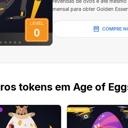
revendas de ovos e até mesmo 
mensal para obter Golden Essen
COMPRE N
ros tokens em Age of Egg