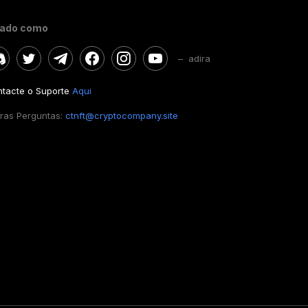
gado como
– adira
tacte o Suporte
Aqui
ras Perguntas:
ctnft@cryptocompany.site