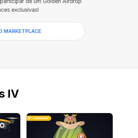
participar de um Golden Airdrop
ces exclusivas!
O MARKETPLACE
s IV