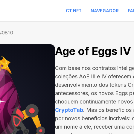
CT NFT
NAVEGADOR
FA
 #0810
Age of Eggs IV
Com base nos contratos intelig
coleções AoE III e IV oferecem
desenvolvimento dos tokens C
antecessores, os novos Eggs p
choquem continuamente novos
CryptoTab
. Mas os benefício
por novos benefícios incríveis:
um nome a ele, receber uma com