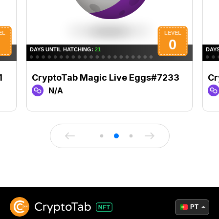
1
CryptoTab Magic Live Eggs#7233
Cr
N/A
PT