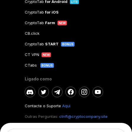
CryptoTab
for Android
LITE
CryptoTab
for iOS
CryptoTab
Farm
NEW
CB.click
CryptoTab
START
BONUS
CT VPN
NEW
CTabs
BONUS
Ligado como
Contacte o Suporte
Aqui
Outras Perguntas:
ctnft@cryptocompany.site