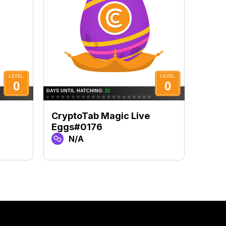
CryptoTab Magic Live
Cryp
Eggs#0176
Egg
N/A
N