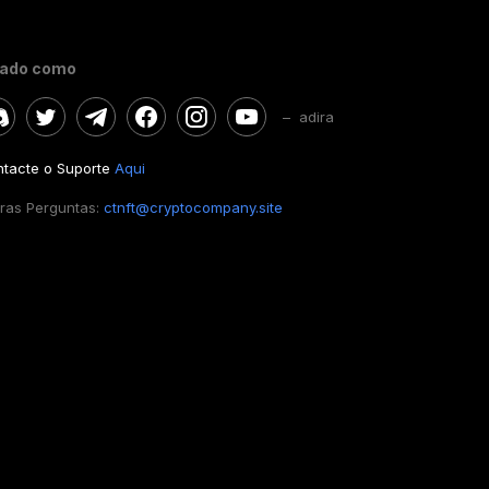
gado como
– adira
tacte o Suporte
Aqui
ras Perguntas:
ctnft@cryptocompany.site