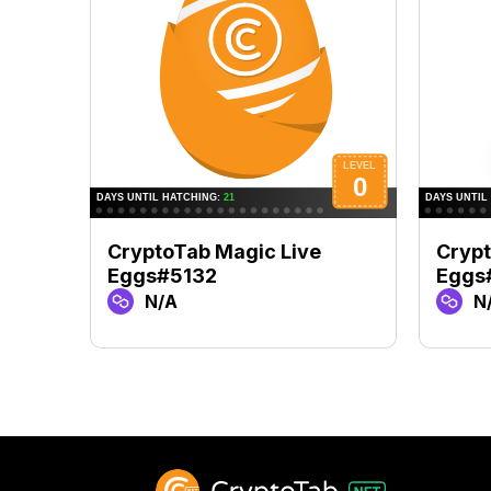
CryptoTab Magic Live
Crypt
Eggs#5132
Eggs
N/A
N