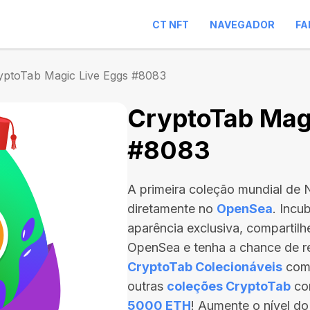
CT NFT
NAVEGADOR
FA
yptoTab Magic Live Eggs #8083
CryptoTab Magi
#8083
A primeira coleção mundial de
diretamente no
OpenSea
. Incu
aparência exclusiva, compartil
OpenSea e tenha a chance de re
CryptoTab Colecionáveis
com 
outras
coleções CryptoTab
co
5000 ETH
! Aumente o nível do