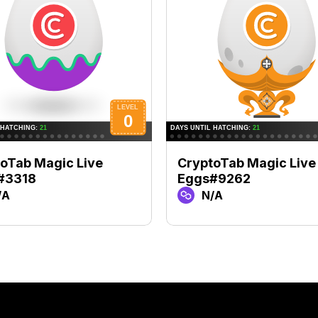
oTab Magic Live
CryptoTab Magic Live
#3318
Eggs#9262
/A
N/A