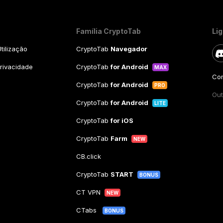
Família CryptoTab
Li
tilização
CryptoTab
Navegador
Privacidade
CryptoTab
for Android
MAX
Con
CryptoTab
for Android
PRO
Out
CryptoTab
for Android
LITE
CryptoTab
for iOS
CryptoTab
Farm
NEW
CB.click
CryptoTab
START
BONUS
CT VPN
NEW
CTabs
BONUS