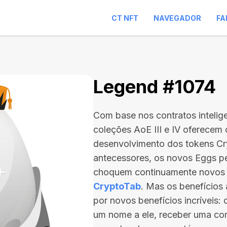
CT NFT
NAVEGADOR
FA
Legend #1074
Com base nos contratos intelig
coleções AoE III e IV oferecem
desenvolvimento dos tokens C
antecessores, os novos Eggs p
choquem continuamente novos
CryptoTab
. Mas os benefício
por novos benefícios incríveis:
um nome a ele, receber uma com