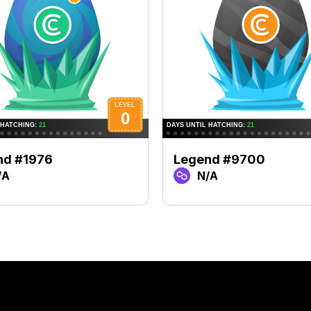
nd #1976
Legend #9700
/A
N/A