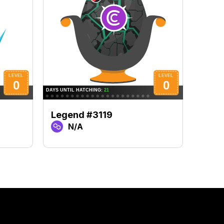
Legend #3119
Lege
N/A
N