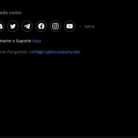
gado como
– adira
tacte o Suporte
Aqui
ras Perguntas:
ctnft@cryptocompany.site