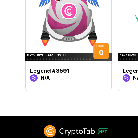
Legend #3591
Lege
N/A
N