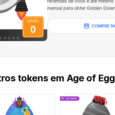
revendas de ovos e até mesmo 
mensal para obter Golden Essen
COMPRE N
ros tokens em Age of Eggs