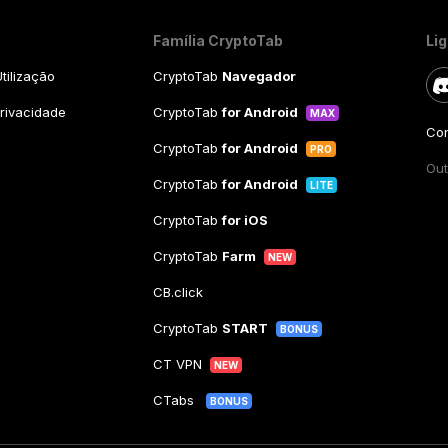
Família CryptoTab
Li
tilização
CryptoTab
Navegador
Privacidade
CryptoTab
for Android
MAX
Con
CryptoTab
for Android
PRO
Out
CryptoTab
for Android
LITE
CryptoTab
for iOS
CryptoTab
Farm
NEW
CB.click
CryptoTab
START
BONUS
CT VPN
NEW
CTabs
BONUS