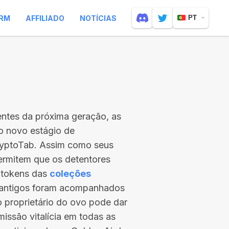
RM
AFFILIADO
NOTÍCIAS
PT
entes da próxima geração, as
 o novo estágio de
ryptoTab. Assim como seus
ermitem que os detentores
 tokens das
coleções
s antigos foram acompanhados
 o proprietário do ovo pode dar
issão vitalícia em todas as