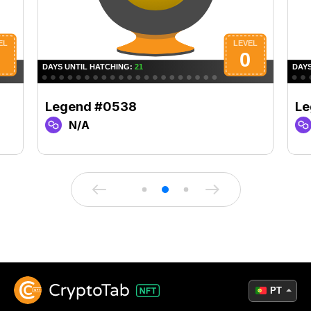
Legend #0538
Le
N/A
PT