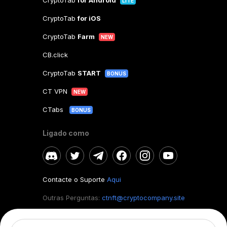
CryptoTab
for Android
LITE
CryptoTab
for iOS
CryptoTab
Farm
NEW
CB.click
CryptoTab
START
BONUS
CT VPN
NEW
CTabs
BONUS
Ligado como
Contacte o Suporte
Aqui
Outras Perguntas:
ctnft@cryptocompany.site