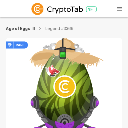
Age of Eggs III
Legend #3366