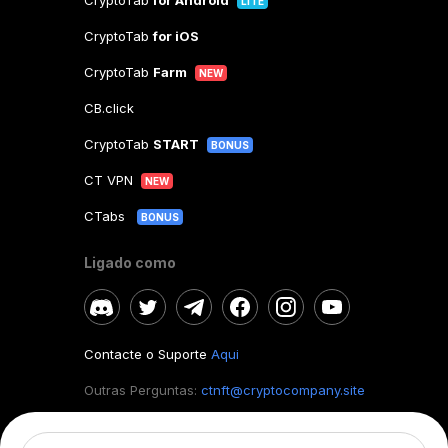
CryptoTab
for Android
LITE
CryptoTab
for iOS
CryptoTab
Farm
NEW
CB.click
CryptoTab
START
BONUS
CT VPN
NEW
CTabs
BONUS
Ligado como
Contacte o Suporte
Aqui
Outras Perguntas:
ctnft@cryptocompany.site