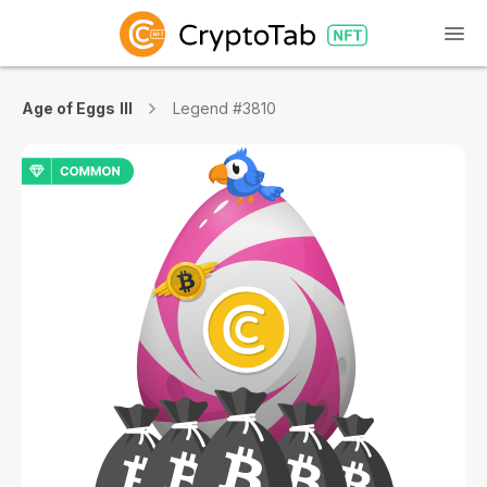
Age of Eggs III
Legend #3810