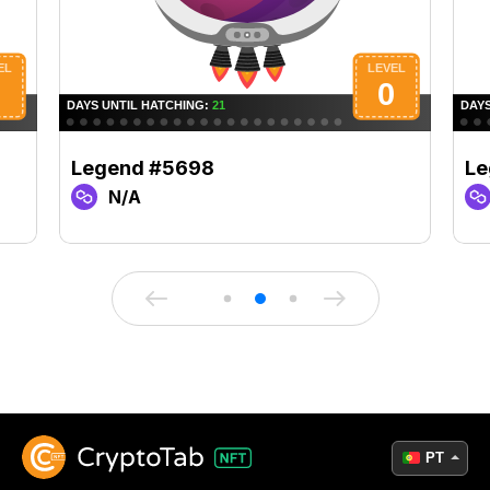
Legend #5698
Le
N/A
PT