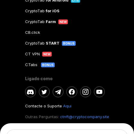
CryptoTab
for Android
LITE
CryptoTab
for iOS
CryptoTab
Farm
NEW
CB.click
CryptoTab
START
BONUS
CT VPN
NEW
CTabs
BONUS
Ligado como
Contacte o Suporte
Aqui
Outras Perguntas:
ctnft@cryptocompany.site