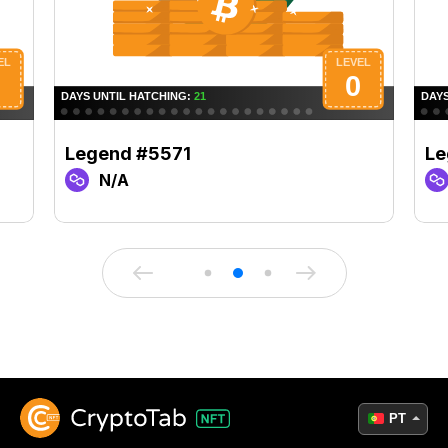
Legend #5571
Le
N/A
PT