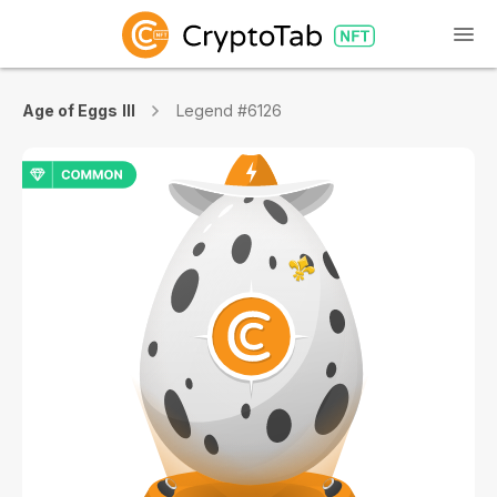
Age of Eggs III
Legend #6126