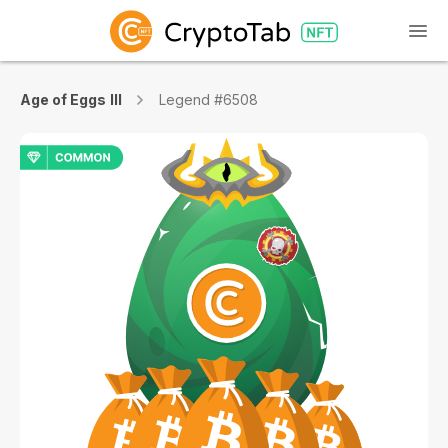
Age of Eggs III
Legend #6508