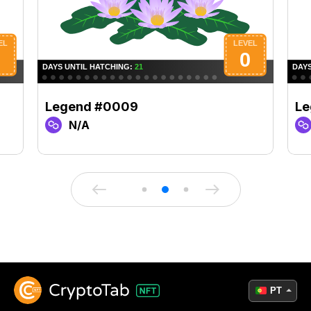
Legend #0009
Le
N/A
PT