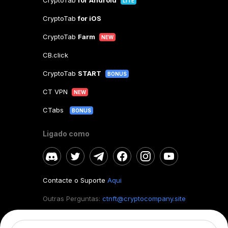
CryptoTab
for Android
LITE
CryptoTab
for iOS
CryptoTab
Farm
NEW
CB.click
CryptoTab
START
BONUS
CT VPN
NEW
CTabs
BONUS
Ligado como
Contacte o Suporte
Aqui
Outras Perguntas:
ctnft@cryptocompany.site