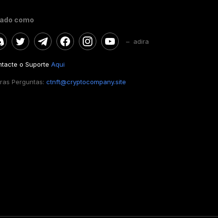
gado como
– adira
tacte o Suporte
Aqui
ras Perguntas:
ctnft@cryptocompany.site