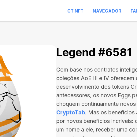
CT NFT
NAVEGADOR
FA
Legend #6581
Com base nos contratos intelig
coleções AoE III e IV oferecem
desenvolvimento dos tokens C
antecessores, os novos Eggs p
choquem continuamente novos
CryptoTab
. Mas os benefício
por novos benefícios incríveis:
um nome a ele, receber uma com