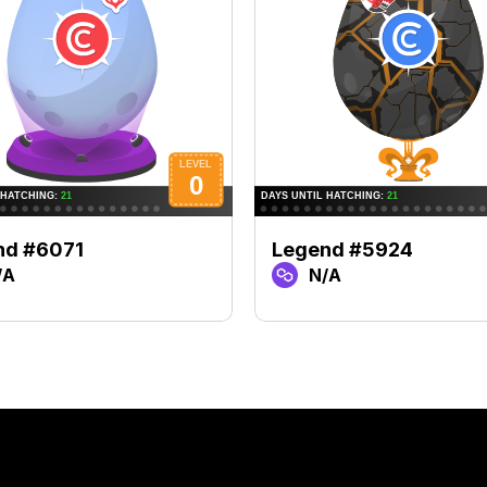
nd #6071
Legend #5924
/A
N/A