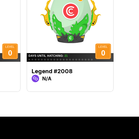
Legend #2008
Lege
N/A
N