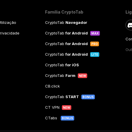
Família CryptoTab
Li
tilização
CryptoTab
Navegador
Privacidade
CryptoTab
for Android
MAX
Con
CryptoTab
for Android
PRO
Out
CryptoTab
for Android
LITE
CryptoTab
for iOS
CryptoTab
Farm
NEW
CB.click
CryptoTab
START
BONUS
CT VPN
NEW
CTabs
BONUS