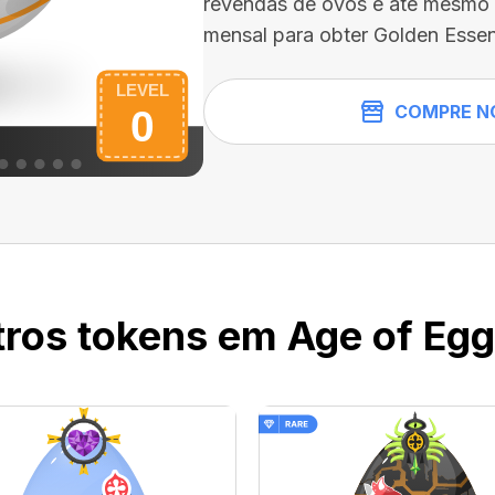
revendas de ovos e até mesmo 
mensal para obter Golden Essen
COMPRE N
ros tokens em Age of Eggs