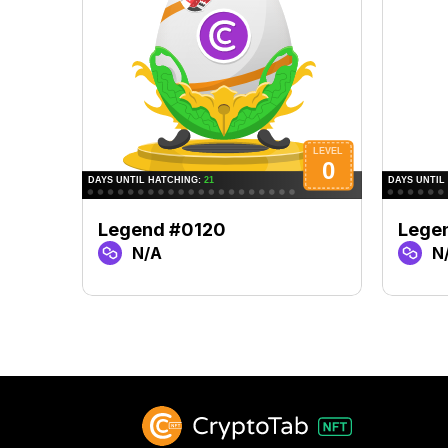
Legend #0120
Lege
N/A
N