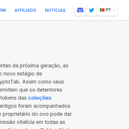
RM
AFFILIADO
NOTÍCIAS
PT
entes da próxima geração, as
 o novo estágio de
ryptoTab. Assim como seus
ermitem que os detentores
 tokens das
coleções
s antigos foram acompanhados
 o proprietário do ovo pode dar
issão vitalícia em todas as