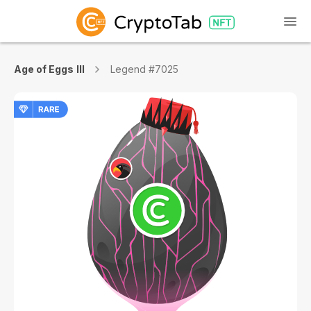
Age of Eggs III
Legend #7025