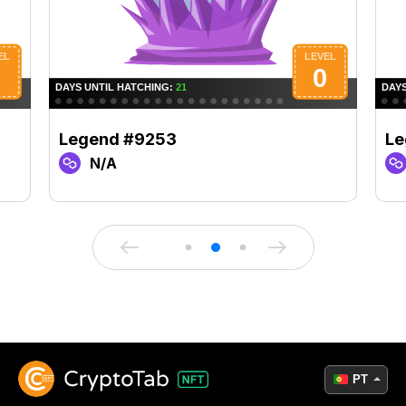
Legend #9253
Le
N/A
PT