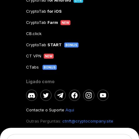
CryptoTab
for Android
LITE
CryptoTab
for iOS
CryptoTab
Farm
NEW
CB.click
CryptoTab
START
BONUS
CT VPN
NEW
CTabs
BONUS
Ligado como
Contacte o Suporte
Aqui
Outras Perguntas:
ctnft@cryptocompany.site