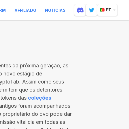
RM
AFFILIADO
NOTÍCIAS
PT
entes da próxima geração, as
 o novo estágio de
ryptoTab. Assim como seus
ermitem que os detentores
 tokens das
coleções
s antigos foram acompanhados
 o proprietário do ovo pode dar
issão vitalícia em todas as