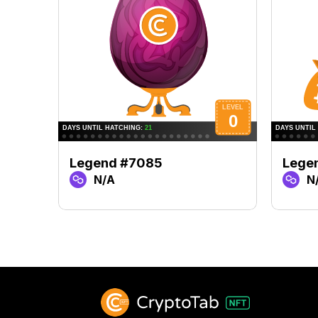
Legend #7085
Lege
N/A
N