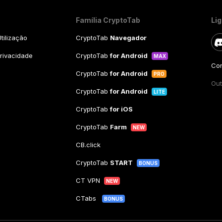
Família CryptoTab
Li
tilização
CryptoTab
Navegador
Privacidade
CryptoTab
for Android
MAX
Con
CryptoTab
for Android
PRO
Out
CryptoTab
for Android
LITE
CryptoTab
for iOS
CryptoTab
Farm
NEW
CB.click
CryptoTab
START
BONUS
CT VPN
NEW
CTabs
BONUS