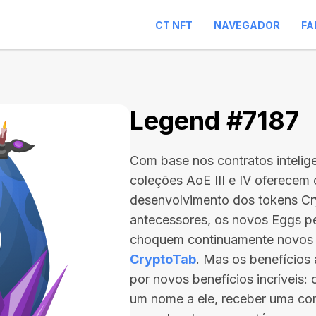
CT NFT
NAVEGADOR
FA
Legend #7187
Com base nos contratos intelig
coleções AoE III e IV oferecem
desenvolvimento dos tokens C
antecessores, os novos Eggs p
choquem continuamente novos
CryptoTab
. Mas os benefício
por novos benefícios incríveis:
um nome a ele, receber uma com