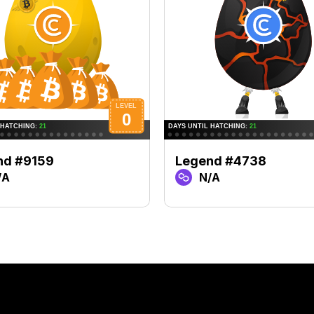
nd #9159
Legend #4738
/A
N/A