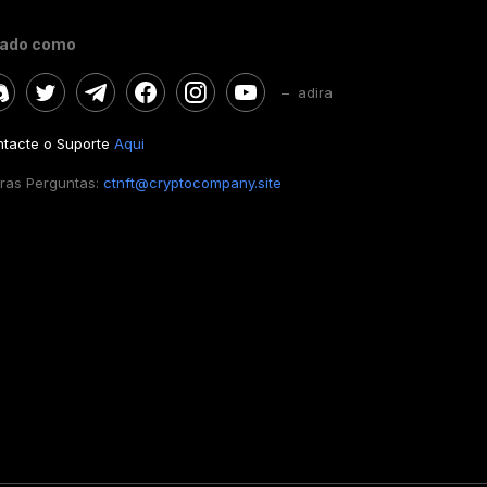
gado como
– adira
tacte o Suporte
Aqui
ras Perguntas:
ctnft@cryptocompany.site