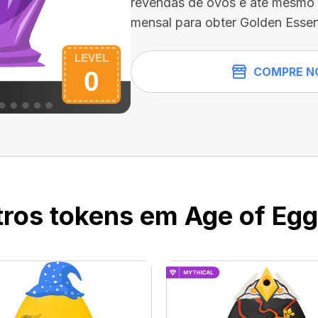
revendas de ovos e até mesmo 
mensal para obter Golden Essen
COMPRE N
ros tokens em Age of Eggs