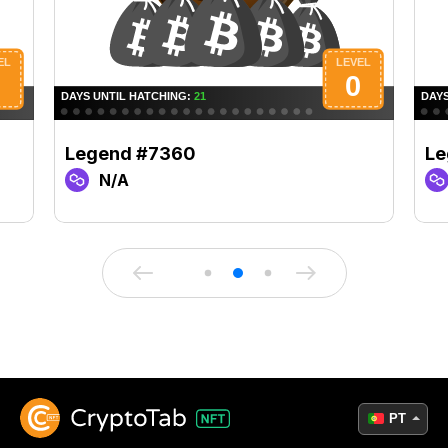
Legend #7360
Le
N/A
PT