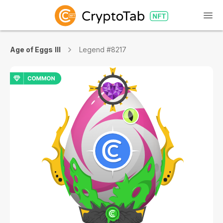
Age of Eggs III
Legend #8217