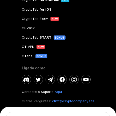
CryptoTab
for Android
LITE
CryptoTab
for iOS
CryptoTab
Farm
NEW
CB.click
CryptoTab
START
BONUS
CT VPN
NEW
CTabs
BONUS
Ligado como
Contacte o Suporte
Aqui
Outras Perguntas:
ctnft@cryptocompany.site