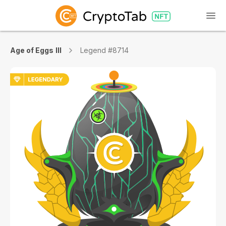
Age of Eggs III
Legend #8714