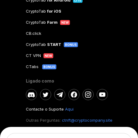
CryptoTab
for Android
LITE
CryptoTab
for iOS
CryptoTab
Farm
NEW
CB.click
CryptoTab
START
BONUS
CT VPN
NEW
CTabs
BONUS
Ligado como
Contacte o Suporte
Aqui
Outras Perguntas:
ctnft@cryptocompany.site