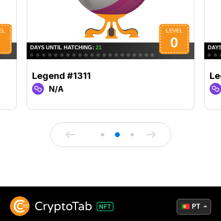
Legend #1311
Le
N/A
PT