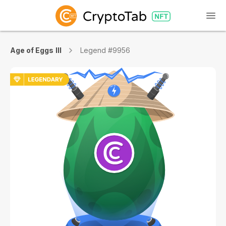
Age of Eggs III
Legend #9956