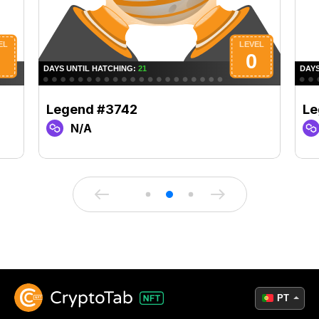
Legend #3742
Le
N/A
PT