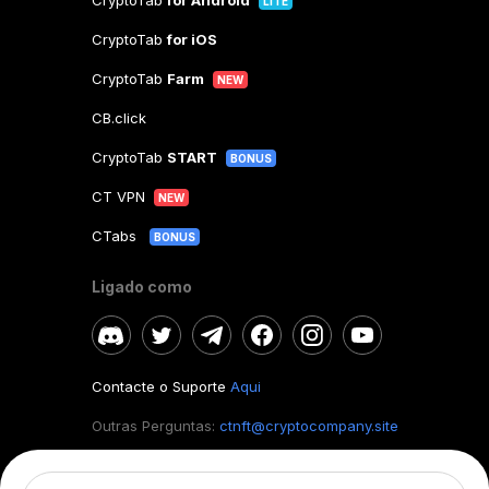
CryptoTab
for Android
LITE
CryptoTab
for iOS
CryptoTab
Farm
NEW
CB.click
CryptoTab
START
BONUS
CT VPN
NEW
CTabs
BONUS
Ligado como
Contacte o Suporte
Aqui
Outras Perguntas:
ctnft@cryptocompany.site