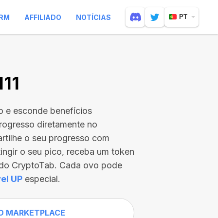
RM
AFFILIADO
NOTÍCIAS
PT
111
o e esconde benefícios
rogresso diretamente no
rtilhe o seu progresso com
tingir o seu pico, receba um token
s do CryptoTab. Cada ovo pode
el UP
especial.
O MARKETPLACE