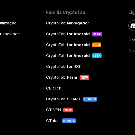
Família CryptoTab
Li
tilização
CryptoTab
Navegador
Privacidade
CryptoTab
for Android
MAX
Con
CryptoTab
for Android
PRO
Out
CryptoTab
for Android
LITE
CryptoTab
for iOS
CryptoTab
Farm
NEW
CB.click
CryptoTab
START
BONUS
CT VPN
NEW
CTabs
BONUS