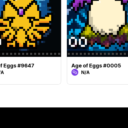
f Eggs #9647
Age of Eggs #0005
/A
N/A