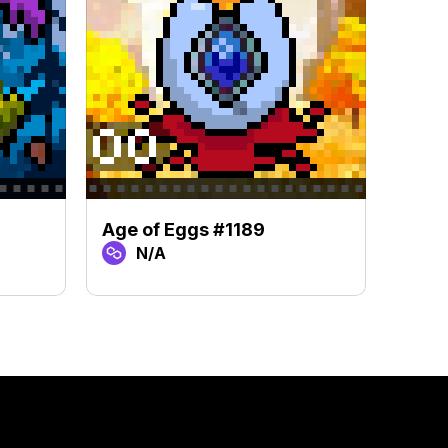
Age of Eggs #1189
Age 
N/A
N