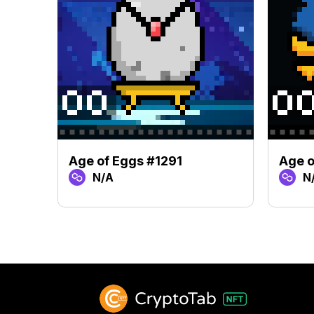
Age of Eggs #1291
Age o
N/A
N