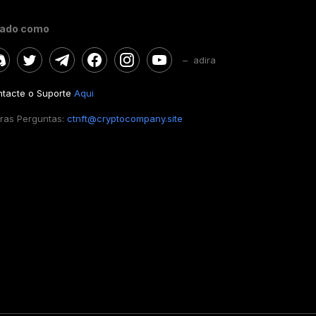
gado como
– adira
tacte o Suporte
Aqui
ras Perguntas:
ctnft@cryptocompany.site