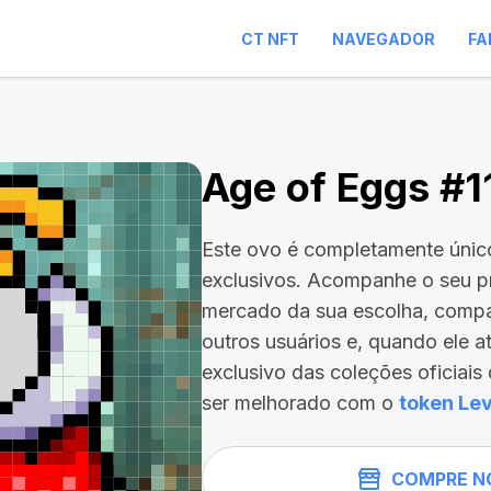
CT NFT
NAVEGADOR
FA
Age of Eggs #1
Este ovo é completamente únic
exclusivos. Acompanhe o seu p
mercado da sua escolha, compa
outros usuários e, quando ele a
exclusivo das coleções oficiai
ser melhorado com o
token Lev
COMPRE N