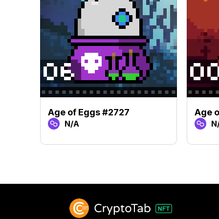
Age of Eggs #2727
Age o
N/A
N