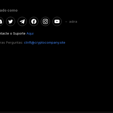
gado como
– adira
tacte o Suporte
Aqui
ras Perguntas:
ctnft@cryptocompany.site