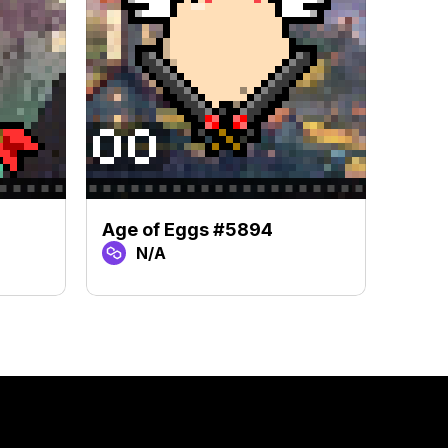
Age of Eggs #5894
Age 
N/A
N