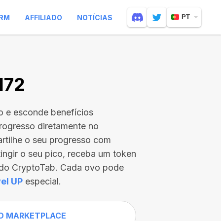
RM
AFFILIADO
NOTÍCIAS
PT
172
o e esconde benefícios
rogresso diretamente no
rtilhe o seu progresso com
tingir o seu pico, receba um token
s do CryptoTab. Cada ovo pode
el UP
especial.
O MARKETPLACE