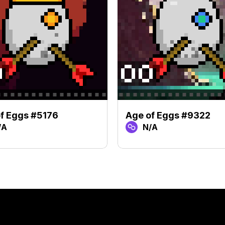
f Eggs #5176
Age of Eggs #9322
/A
N/A