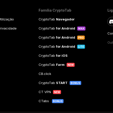
Família CryptoTab
Li
tilização
CryptoTab
Navegador
Privacidade
CryptoTab
for Android
MAX
Con
CryptoTab
for Android
PRO
Out
CryptoTab
for Android
LITE
CryptoTab
for iOS
CryptoTab
Farm
NEW
CB.click
CryptoTab
START
BONUS
CT VPN
NEW
CTabs
BONUS