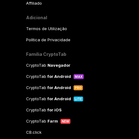
Affiliado
Adicional
Termos de Utilização
Política de Privacidade
Família CryptoTab
CryptoTab
Navegador
CryptoTab
for Android
MAX
CryptoTab
for Android
PRO
CryptoTab
for Android
LITE
CryptoTab
for iOS
CryptoTab
Farm
NEW
CB.click