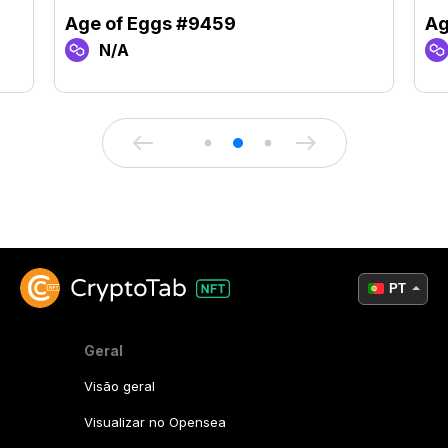
Age of Eggs #9459
Ag
N/A
PT
Geral
Visão geral
Visualizar no Opensea