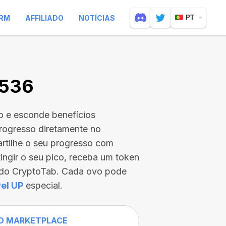
RM
AFFILIADO
NOTÍCIAS
PT
7536
o e esconde benefícios
rogresso diretamente no
rtilhe o seu progresso com
tingir o seu pico, receba um token
s do CryptoTab. Cada ovo pode
el UP
especial.
O MARKETPLACE