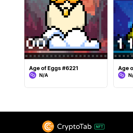
Age of Eggs #6221
Age 
N/A
N