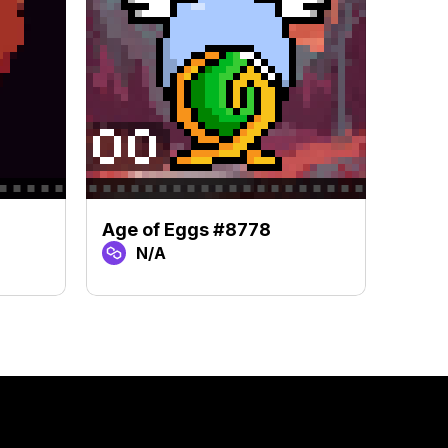
Age of Eggs #8778
Age 
N/A
N