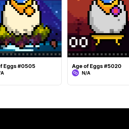
of Eggs #0505
Age of Eggs #5020
/A
N/A