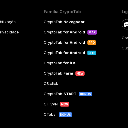
Família CryptoTab
Li
tilização
CryptoTab
Navegador
Privacidade
CryptoTab
for Android
MAX
Con
CryptoTab
for Android
PRO
Out
CryptoTab
for Android
LITE
CryptoTab
for iOS
CryptoTab
Farm
NEW
CB.click
CryptoTab
START
BONUS
CT VPN
NEW
CTabs
BONUS