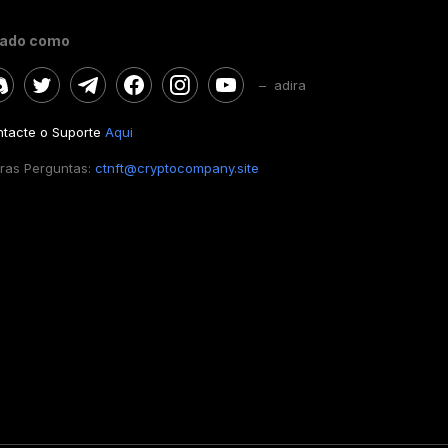
gado como
– adira
tacte o Suporte
Aqui
ras Perguntas:
ctnft@cryptocompany.site