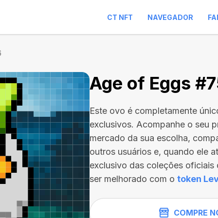
CT NFT
NAVEGADOR
FA
6
Age of Eggs #
Este ovo é completamente únic
exclusivos. Acompanhe o seu p
mercado da sua escolha, compa
outros usuários e, quando ele a
exclusivo das coleções oficiai
ser melhorado com o
token Lev
COMPRE N