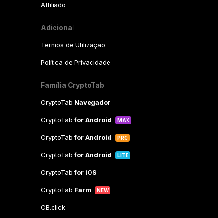
Affiliado
Adicional
Termos de Utilização
Política de Privacidade
Família CryptoTab
CryptoTab
Navegador
CryptoTab
for Android
MAX
CryptoTab
for Android
PRO
CryptoTab
for Android
LITE
CryptoTab
for iOS
CryptoTab
Farm
NEW
CB.click