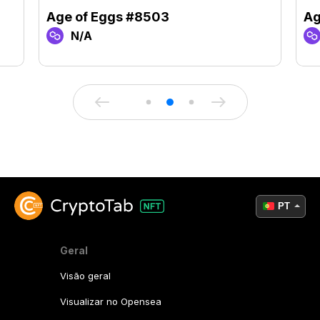
Age of Eggs #8503
Ag
N/A
PT
Geral
Visão geral
Visualizar no Opensea