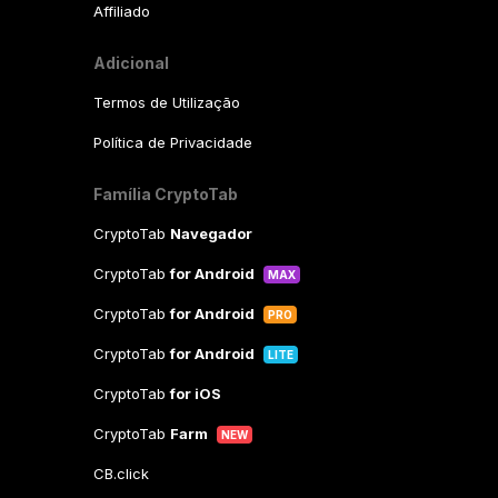
Affiliado
Adicional
Termos de Utilização
Política de Privacidade
Família CryptoTab
CryptoTab
Navegador
CryptoTab
for Android
MAX
CryptoTab
for Android
PRO
CryptoTab
for Android
LITE
CryptoTab
for iOS
CryptoTab
Farm
NEW
CB.click