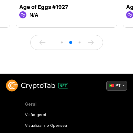
Age of Eggs #1927
Ag
N/A
PT
Geral
Visão geral
Visualizar no Opensea