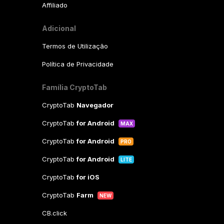
Affiliado
Adicional
Termos de Utilização
Política de Privacidade
Família CryptoTab
CryptoTab
Navegador
CryptoTab
for Android
MAX
CryptoTab
for Android
PRO
CryptoTab
for Android
LITE
CryptoTab
for iOS
CryptoTab
Farm
NEW
CB.click