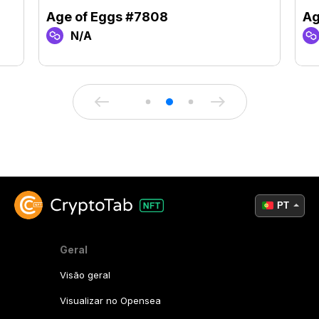
Age of Eggs #7808
Ag
N/A
PT
Geral
Visão geral
Visualizar no Opensea