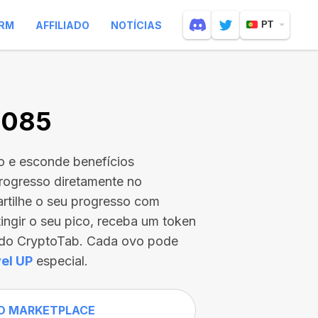
RM
AFFILIADO
NOTÍCIAS
PT
0085
o e esconde benefícios
rogresso diretamente no
rtilhe o seu progresso com
tingir o seu pico, receba um token
s do CryptoTab. Cada ovo pode
el UP
especial.
O MARKETPLACE