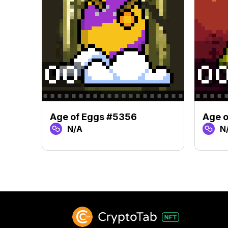
Age of Eggs #5356
Age o
N/A
N