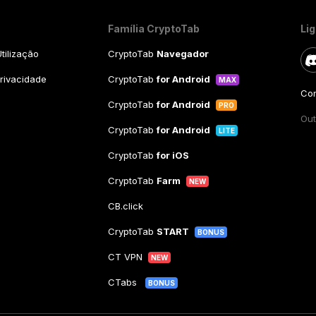
Família CryptoTab
Li
tilização
CryptoTab
Navegador
Privacidade
CryptoTab
for Android
MAX
Con
CryptoTab
for Android
PRO
Out
CryptoTab
for Android
LITE
CryptoTab
for iOS
CryptoTab
Farm
NEW
CB.click
CryptoTab
START
BONUS
CT VPN
NEW
CTabs
BONUS