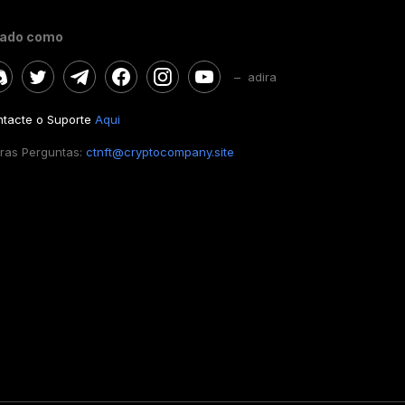
gado como
– adira
tacte o Suporte
Aqui
ras Perguntas:
ctnft@cryptocompany.site