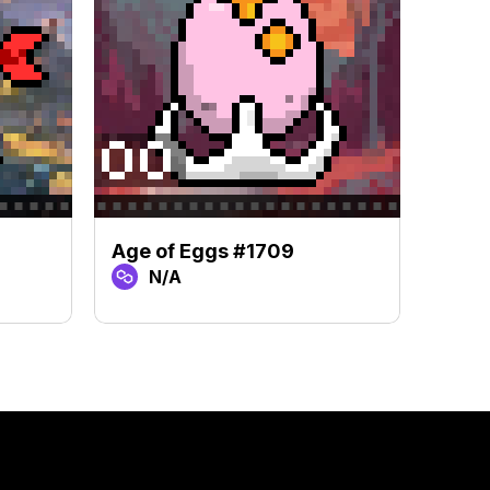
Age of Eggs #1709
Age 
N/A
N