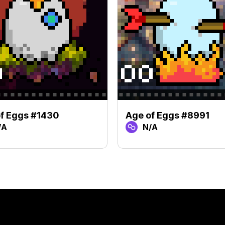
f Eggs #1430
Age of Eggs #8991
/A
N/A