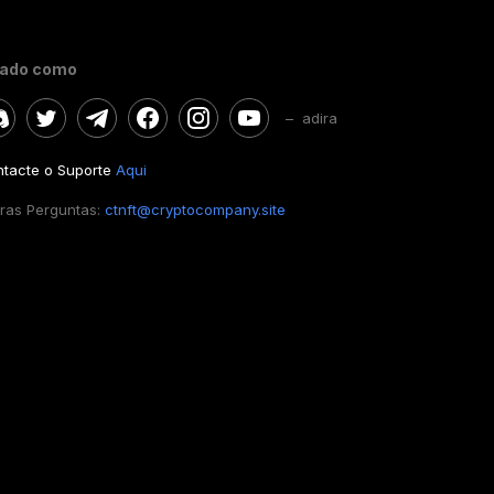
gado como
– adira
tacte o Suporte
Aqui
ras Perguntas:
ctnft@cryptocompany.site