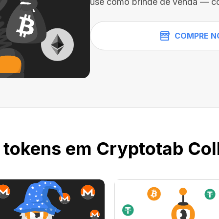
use como brinde de venda — c
COMPRE N
 tokens em Cryptotab Coll