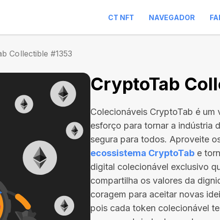
CT NFT
NAVEGADOR
FA
b Collectible #1353
CryptoTab Coll
Colecionáveis CryptoTab é um v
esforço para tornar a indústria
segura para todos. Aproveite os
ecossistema CryptoTab
e tor
digital colecionável exclusivo 
compartilha os valores da dign
coragem para aceitar novas ide
pois cada token colecionável tem