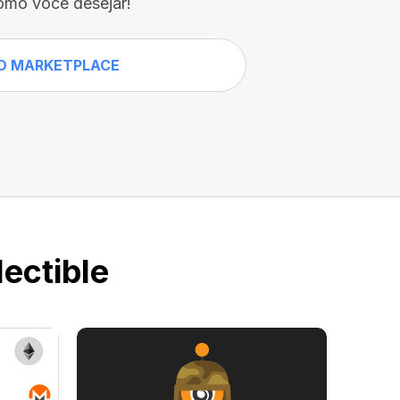
omo você desejar!
O MARKETPLACE
ectible