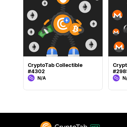
CryptoTab Collectible
Crypt
#4302
#298
N/A
N