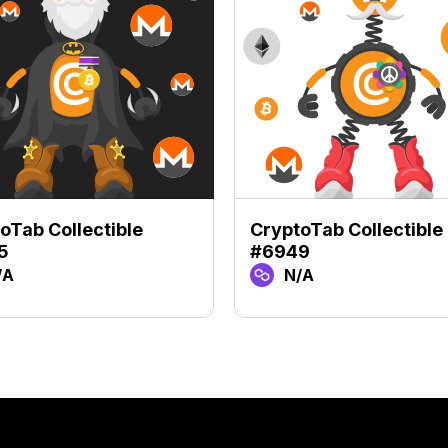
oTab Collectible
CryptoTab Collectible
5
#6949
/A
N/A