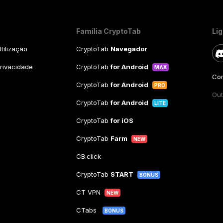
Família CryptoTab
Li
tilização
CryptoTab
Navegador
Privacidade
CryptoTab
for Android
MAX
Con
CryptoTab
for Android
PRO
Out
CryptoTab
for Android
LITE
CryptoTab
for iOS
CryptoTab
Farm
NEW
CB.click
CryptoTab
START
BONUS
CT VPN
NEW
CTabs
BONUS