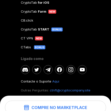
CryptoTab
for iOS
CryptoTab
Farm
NEW
CB.click
CryptoTab
START
BONUS
CT VPN
NEW
CTabs
BONUS
Ligado como
Contacte o Suporte
Aqui
Outras Perguntas:
ctnft@cryptocompany.site
COMPRE NO MARKETPLACE