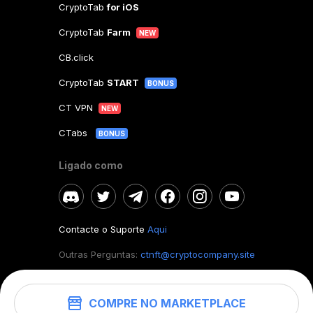
CryptoTab
for iOS
CryptoTab
Farm
NEW
CB.click
CryptoTab
START
BONUS
CT VPN
NEW
CTabs
BONUS
Ligado como
Contacte o Suporte
Aqui
Outras Perguntas:
ctnft@cryptocompany.site
COMPRE NO MARKETPLACE