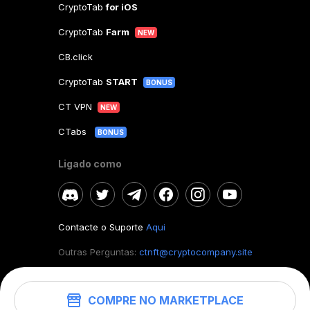
CryptoTab
for iOS
CryptoTab
Farm
NEW
CB.click
CryptoTab
START
BONUS
CT VPN
NEW
CTabs
BONUS
Ligado como
Contacte o Suporte
Aqui
Outras Perguntas:
ctnft@cryptocompany.site
COMPRE NO MARKETPLACE