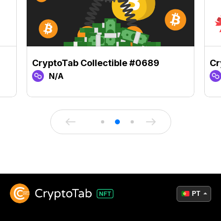
CryptoTab Collectible #0689
Cr
N/A
PT